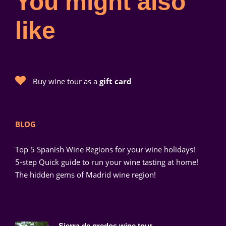
You might also
Fecha
like
Sábado 09 de Mayo de 2020
Buy wine tour as a
gift card
Hora
20:05 (hora España)
19:05 (hora Londres)
BLOG
Top 5 Spanish Wine Regions for your wine holidays!
5-step Quick guide to run your wine tasting at home!
The hidden gems of Madrid wine region!
Lugar
Por ZOOM
(enviaremos un código para que te conectes)
Sierra de gredos wine tour