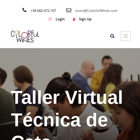
+34 602.472.197
tours@ColorfulWines.com
Login
Sign Up
Taller Virtual
Técnica de