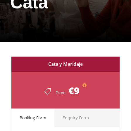
Cata
Cata y Maridaje
€9
From
Booking Form
Enquiry Form