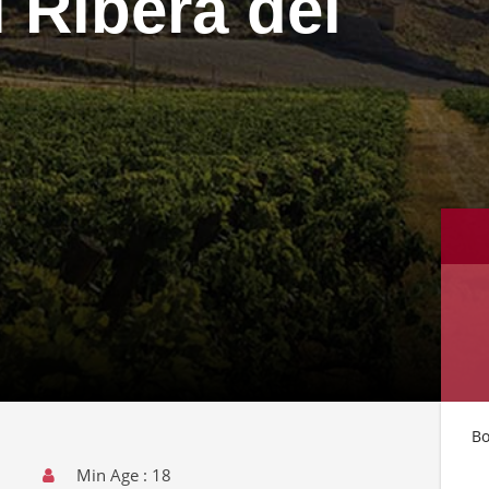
l Ribera del
Bo
Min Age : 18