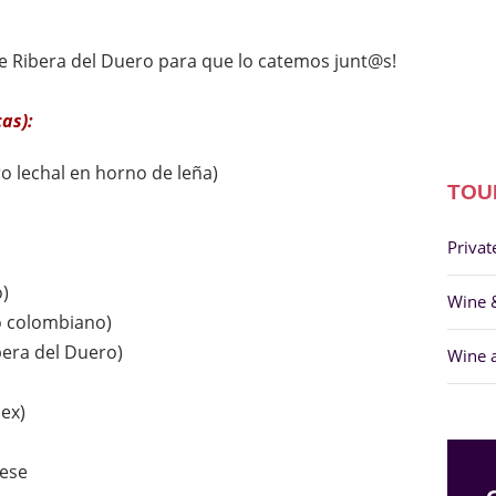
 Ribera del Duero para que lo catemos junt@s!
as):
ro lechal en horno de leña)
TOU
Privat
o)
Wine 
o colombiano)
ibera del Duero)
Wine 
mex)
nese