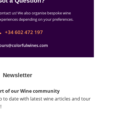
Got a Question?
ontact us! We also organise bespoke wine
xperiences depending on your preferences.
+34 602 472 197
ours@colorfulwines.com
Newsletter
rt of our Wine community
 to date with latest wine articles and tour
!