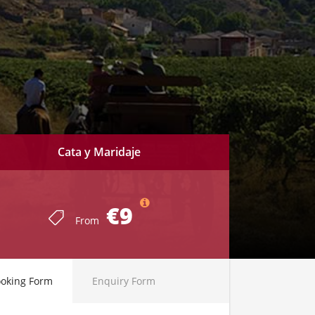
Cata y Maridaje
€9
From
oking Form
Enquiry Form