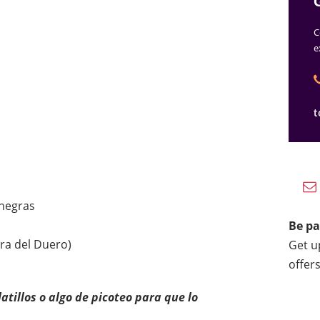
C
e
t
 negras
Be pa
era del Duero)
Get up
offers
atillos o algo de picoteo para que lo