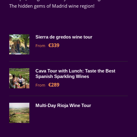
¡Anímate a probar y a mejorar tus habilidades
The hidden gems of Madrid wine region!
como catador@ de vinos!
¡Salud!
Sierra de gredos wine tour
€339
From
TomeVinos Barrio Salamanca
Cava Tour with Lunch: Taste the Best
Spanish Sparkling Wines
€289
From
Multi-Day Rioja Wine Tour