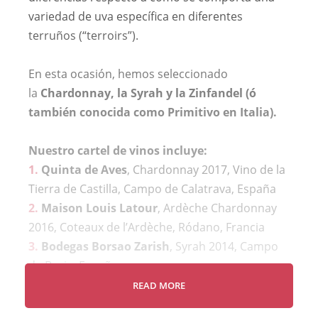
variedad de uva específica en diferentes
terruños (“terroirs”).
En esta ocasión, hemos seleccionado
la
Chardonnay, la Syrah y la Zinfandel (ó
también conocida como Primitivo en Italia).
Nuestro cartel de vinos incluye:
1.
Quinta de Aves
, Chardonnay 2017, Vino de la
Tierra de Castilla, Campo de Calatrava, España
2.
Maison Louis Latour
, Ardèche Chardonnay
2016, Coteaux de l’Ardèche, Ródano, Francia
3.
Bodegas Borsao Zarish
, Syrah 2014, Campo
de Borja, España
4.
Hacienda Zorita Natural Reserve Syrah
READ MORE
2015
, Vino de la Tierra de Castilla y León, España