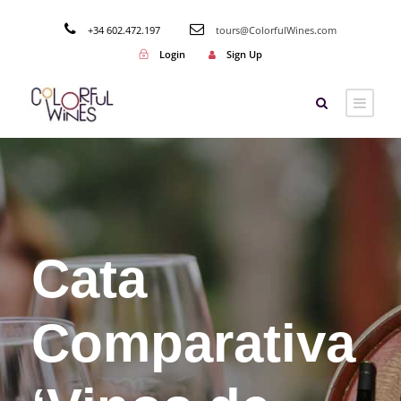
+34 602.472.197
tours@ColorfulWines.com
Login
Sign Up
Cata
Comparativa