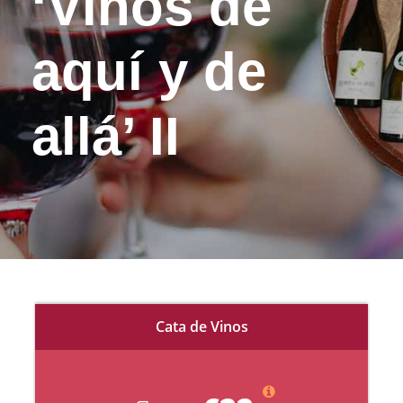
‘Vinos de
aquí y de
allá’ II
Cata de Vinos